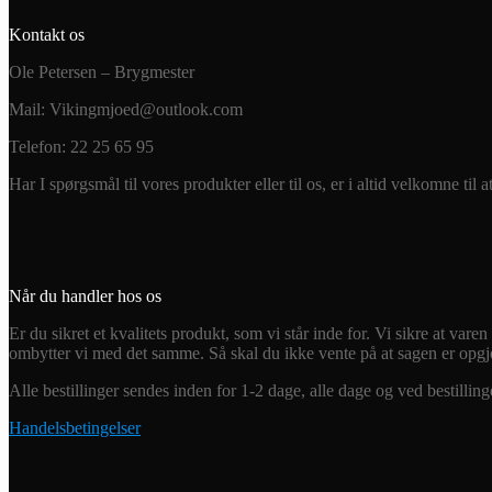
Kontakt os
Ole Petersen – Brygmester
Mail: Vikingmjoed@outlook.com
Telefon: 22 25 65 95
Har I spørgsmål til vores produkter eller til os, er i altid velkomne til at
Når du handler hos os
Er du sikret et kvalitets produkt, som vi står inde for. Vi sikre at var
ombytter vi med det samme. Så skal du ikke vente på at sagen er opgjo
Alle bestillinger sendes inden for 1-2 dage, alle dage og ved bestillinge
Handelsbetingelser