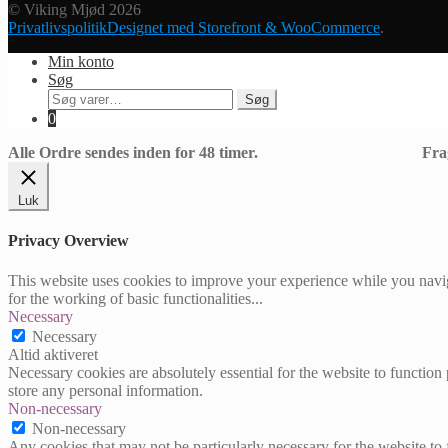
© Viking Mjød 2026
Privatlivspolitik
Designet med Storefront & WooCommerce
.
Min konto
Søg
Søg
Søg
efter:
0
Alle Ordre sendes inden for 48 timer. Fragt
Luk
Privacy Overview
This website uses cookies to improve your experience while you naviga
for the working of basic functionalities
...
Necessary
Necessary
Altid aktiveret
Necessary cookies are absolutely essential for the website to function 
store any personal information.
Non-necessary
Non-necessary
Any cookies that may not be particularly necessary for the website to 