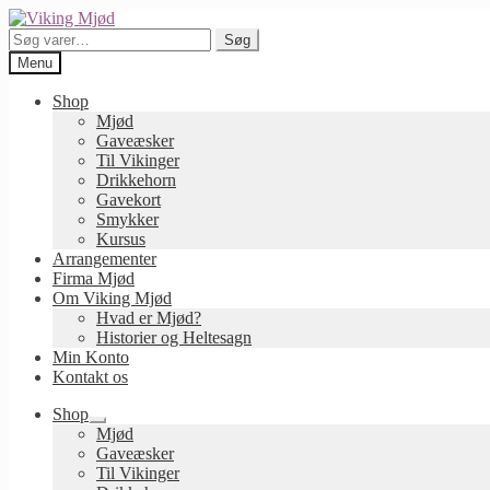
Spring
Spring
til
til
Søg
Søg
navigation
indhold
efter:
Menu
Shop
Mjød
Gaveæsker
Til Vikinger
Drikkehorn
Gavekort
Smykker
Kursus
Arrangementer
Firma Mjød
Om Viking Mjød
Hvad er Mjød?
Historier og Heltesagn
Min Konto
Kontakt os
Shop
Udfold
Mjød
undermenu
Gaveæsker
Til Vikinger