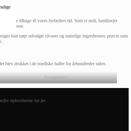
mulige
gsrejse tilbage til vores forfædres tid. Som et stolt, familieejet
lut særklasse.
bruger kun nøje udvalgte råvarer og naturlige ingredienser, præcis som
k.
t blev drukket i de nordiske haller for århundreder siden.
Arrangementer
dre oplevelserne for jer.