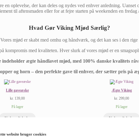
e en oplevelse, der kan deles og nydes ved enhver anledning. Uanset om d
ement til aftensmaden eller for at fejre starten på weekenden en fredag 
Hvad Gør Viking Mjød Særlig?
Vores mjød er skabt med omhu og håndværk, og det kan ses i den rige
på kompromis med kvaliteten. Hver slurk af vores mjød er en smagsopl
e indeholder ægte håndlavet mjød, med 100% danske kvalitets råv
pper og horn – den perfekte gave til enhver, der sætter pris på 
Lille gaveæske
Ægte Viking
kr.
139,00
kr.
299,00
På lager
På lager
Vælg muligheder
Vælg muligheder
ette website bruger cookies