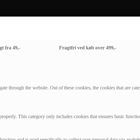
 fra 49,- Fragtfri ved køb over 499,-
te through the website. Out of these cookies, the cookies that are cate
properly. This category only includes cookies that ensures basic functio
function and is used specifically to collect user personal data via anal