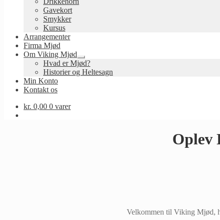
Drikkehorn
Gavekort
Smykker
Kursus
Arrangementer
Firma Mjød
Om Viking Mjød
Udfold
Hvad er Mjød?
undermenu
Historier og Heltesagn
Min Konto
Kontakt os
kr.
0,00
0 varer
Oplev 
Velkommen til Viking Mjød, hv