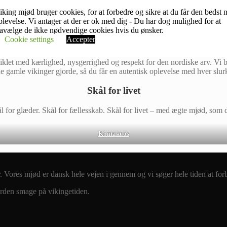
Ægte nordisk håndværk i hver dråbe
iking mjød bruger cookies, for at forbedre og sikre at du får den bedst 
plevelse. Vi antager at der er ok med dig - Du har dog mulighed for at
ravælge de ikke nødvendige cookies hvis du ønsker.
yster, brygger vi hos
Viking Mjød
mere end bare mjød – vi skaber en sma
Cookie settings
Accepter
 kombinerer vi tradition og passion for at levere håndlavet mjød i abso
dviklet med kærlighed, nysgerrighed og respekt for den nordiske arv. Vi 
e gamle vikinger gjorde, så du får en autentisk oplevelse med hver slur
Skål for livet
 for glæder. Skål for fællesskab. Skål for livet – med ægte mjød, som de
Kontakt os
Vores mjød er dansk hele vejen i gennem og vi søger hele tiden at forbe
erden smage på vikingetiden.