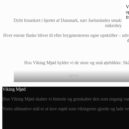
V
o
f
Dybt forankret i hjertet af Danmark, nær Juelsmindes smukke k
mikrobryggeri
Hver eneste flaske bliver til efter brygmesterens egne opskrifter – u
d
Hos Viking Mjød hylder vi de store og små øjeblikke. Skål
Mjød
Viking Mjød
Hos Viking Mjød skaber vi historie og genskaber den som engang var. 
Vores ultimative mål er at lave mjød som vikingerne gjorde og lade v