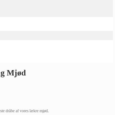
ng Mjød
ste dråbe af vores lækre mjød.