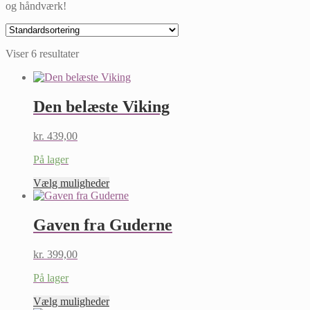
og håndværk!
Viser 6 resultater
Den belæste Viking
kr.
439,00
På lager
Dette
Vælg muligheder
vare
har
flere
Gaven fra Guderne
varianter.
Mulighederne
kr.
399,00
kan
vælges
På lager
på
varesiden
Dette
Vælg muligheder