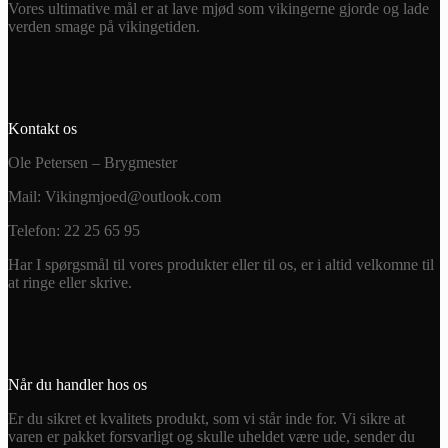
Vores ultimative mål er at lave mjød som vikingerne gjorde og lade
verden smage på vikingetiden.
Kontakt os
Ole Petersen – Brygmester
Mail: Vikingmjoed@outlook.com
Telefon: 22 25 65 95
Har I spørgsmål til vores produkter eller til os, er i altid velkomne til
at ringe eller skrive.
Når du handler hos os
Er du sikret et kvalitets produkt, som vi står inde for. Vi sikre at
varen er pakket forsvarligt og skulle uheldet være ude, sender du