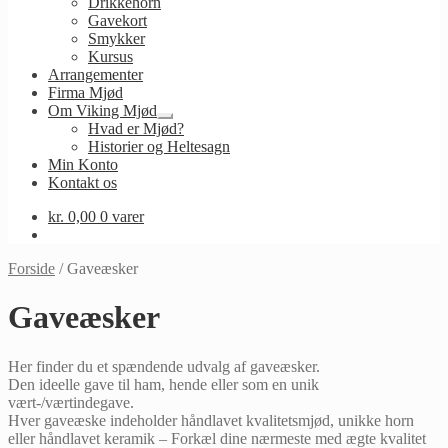
Drikkehorn
Gavekort
Smykker
Kursus
Arrangementer
Firma Mjød
Om Viking Mjød
Udfold
Hvad er Mjød?
undermenu
Historier og Heltesagn
Min Konto
Kontakt os
kr.
0,00
0 varer
Forside
/
Gaveæsker
Gaveæsker
Her finder du et spændende udvalg af gaveæsker.
Den ideelle gave til ham, hende eller som en unik
vært-/værtindegave.
Hver gaveæske indeholder håndlavet kvalitetsmjød, unikke horn
eller håndlavet keramik – Forkæl dine nærmeste med ægte kvalitet