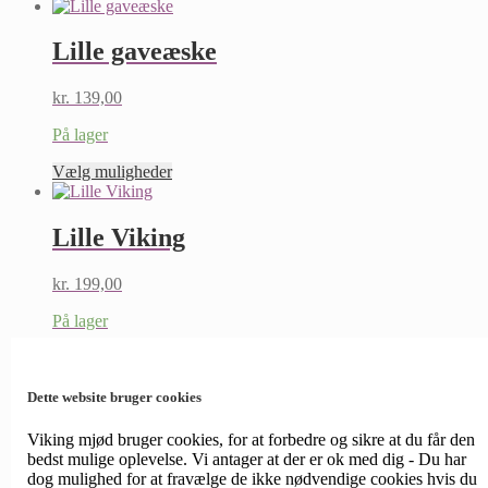
vare
har
flere
Lille gaveæske
varianter.
Mulighederne
kr.
139,00
kan
vælges
På lager
på
varesiden
Dette
Vælg muligheder
vare
har
flere
Lille Viking
varianter.
Mulighederne
kr.
199,00
kan
vælges
På lager
på
varesiden
Dette
Vælg muligheder
vare
har
Dette website bruger cookies
flere
Smag på sagaen – Gaveæske med
varianter.
Viking mjød bruger cookies, for at forbedre og sikre at du får den
mjød og lerkrus
Mulighederne
bedst mulige oplevelse. Vi antager at der er ok med dig - Du har
kan
dog mulighed for at fravælge de ikke nødvendige cookies hvis du