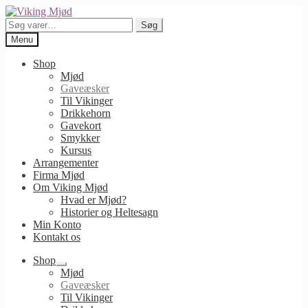
Spring
Spring
til
til
Søg
Søg
navigation
indhold
efter:
Menu
Shop
Mjød
Gaveæsker
Til Vikinger
Drikkehorn
Gavekort
Smykker
Kursus
Arrangementer
Firma Mjød
Om Viking Mjød
Hvad er Mjød?
Historier og Heltesagn
Min Konto
Kontakt os
Shop
Udfold
Mjød
undermenu
Gaveæsker
Til Vikinger