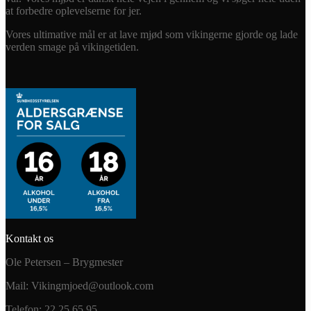
på
at forbedre oplevelserne for jer.
varesiden
Vores ultimative mål er at lave mjød som vikingerne gjorde og lade
verden smage på vikingetiden.
Kontakt os
Ole Petersen – Brygmester
Mail: Vikingmjoed@outlook.com
Telefon: 22 25 65 95