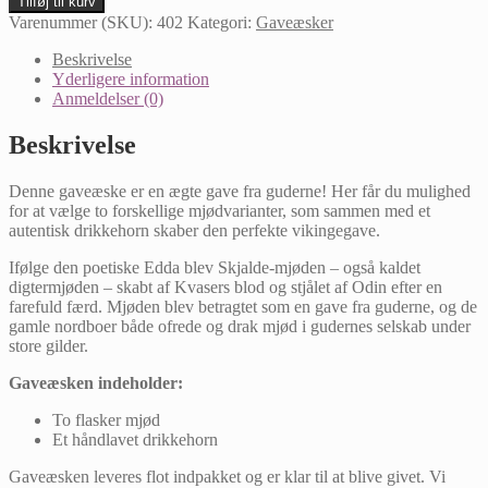
Tilføj til kurv
Guderne
Varenummer (SKU):
402
Kategori:
Gaveæsker
antal
Beskrivelse
Yderligere information
Anmeldelser (0)
Beskrivelse
Denne gaveæske er en ægte gave fra guderne! Her får du mulighed
for at vælge to forskellige mjødvarianter, som sammen med et
autentisk drikkehorn skaber den perfekte vikingegave.
Ifølge den poetiske Edda blev Skjalde-mjøden – også kaldet
digtermjøden – skabt af Kvasers blod og stjålet af Odin efter en
farefuld færd. Mjøden blev betragtet som en gave fra guderne, og de
gamle nordboer både ofrede og drak mjød i gudernes selskab under
store gilder.
Gaveæsken indeholder:
To flasker mjød
Et håndlavet drikkehorn
Gaveæsken leveres flot indpakket og er klar til at blive givet. Vi