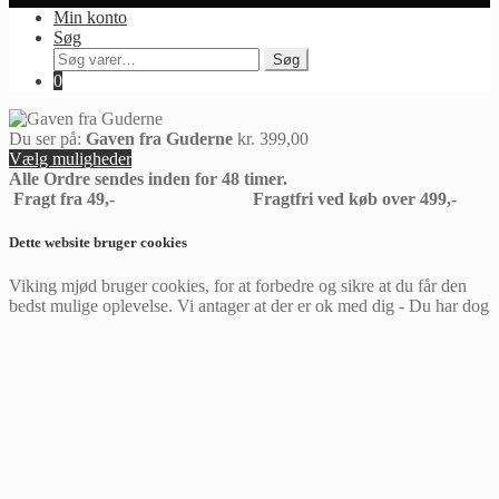
Min konto
Søg
Søg
Søg
efter:
0
Du ser på:
Gaven fra Guderne
kr.
399,00
Vælg muligheder
Alle Ordre sendes inden for 48 timer.
Fragt fra 49,- Fragtfri ved køb over 499,-
Dette website bruger cookies
Viking mjød bruger cookies, for at forbedre og sikre at du får den
bedst mulige oplevelse. Vi antager at der er ok med dig - Du har dog
mulighed for at fravælge de ikke nødvendige cookies hvis du
ønsker.
Cookie settings
Accepter
Privacy & Cookies Policy
Luk
Privacy Overview