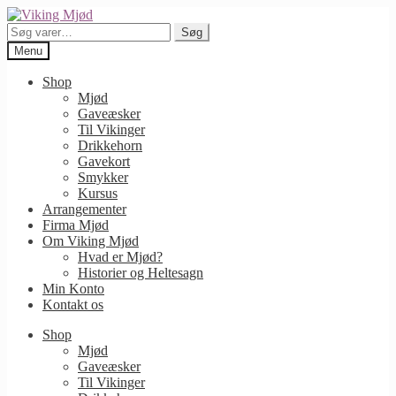
Spring
Spring
til
til
Søg
Søg
navigation
indhold
efter:
Menu
Shop
Mjød
Gaveæsker
Til Vikinger
Drikkehorn
Gavekort
Smykker
Kursus
Arrangementer
Firma Mjød
Om Viking Mjød
Hvad er Mjød?
Historier og Heltesagn
Min Konto
Kontakt os
Shop
Mjød
Gaveæsker
Til Vikinger