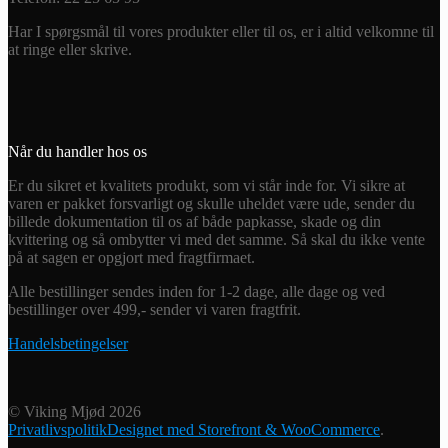
Har I spørgsmål til vores produkter eller til os, er i altid velkomne til
at ringe eller skrive.
Når du handler hos os
Er du sikret et kvalitets produkt, som vi står inde for. Vi sikre at
varen er pakket forsvarligt og skulle uheldet være ude, sender du
billede dokumentation til os af både papkasse, skade og din
kvittering og så ombytter vi med det samme. Så skal du ikke vente
på at sagen er opgjort med fragtfirmaet.
Alle bestillinger sendes inden for 1-2 dage, alle dage og ved
bestillinger over 499,- sender vi varen fragtfrit.
Handelsbetingelser
© Viking Mjød 2026
Privatlivspolitik
Designet med Storefront & WooCommerce
.